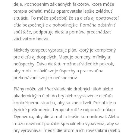
deje. Pochopením základných faktorov, ktoré môže
terapia odhaliť, môžu opatrovatelia lepšie zvládnuť
situáciu. To môže spôsobiť, že sa dieťa aj opatrovateľ
cítia bezpečnejšie a pohodlnejšie. Pomáha odstrániť
spúšťače, podporuje dieťa a pomáha predchádzať
záchvatom hnevu.
Niekedy terapeut vypracuje plán, ktorý je komplexný
pre dieťa aj dospelých. Mapuje odmeny, míľniky a
neúspechy. Dáva dieťaťu možnosť vidieť ich pokrok,
aby mohli osláviť svoje úspechy a pracovať na
prekonávaní svojich neúspechov.
Plány môžu zahŕňať vkladanie drobných úloh alebo
akademických úloh do hry alebo vystavenie dieťaťa
konkrétnemu strachu, aby sa znecitliveli. Pokiaľ ide o
fyzické poškodenie, terapeut môže odporučiť nákup
Dynavoxu, aby dieťa mohlo lepšie komunikovať. Alebo
môžu navrhnúť použitie špeciálneho vybavenia, aby sa
hry vyrovnávali medzi dieťaťom a ich rovesníkmi (alebo