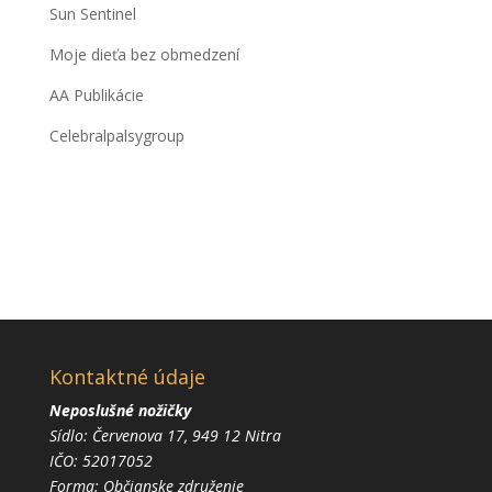
Sun Sentinel
Moje dieťa bez obmedzení
AA Publikácie
Celebralpalsygroup
Kontaktné údaje
Neposlušné nožičky
Sídlo: Červenova 17, 949 12 Nitra
IČO: 52017052
Forma: Občianske združenie