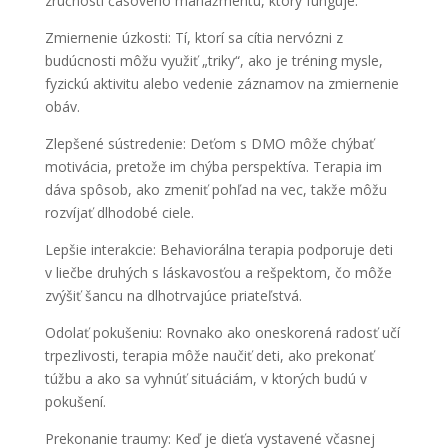
zručnosti časového manažmentu, ktorý funguje.
Zmiernenie úzkosti
: Tí, ktorí sa cítia nervózni z
budúcnosti môžu využiť „triky“, ako je tréning mysle,
fyzickú aktivitu alebo vedenie záznamov na zmiernenie
obáv.
Zlepšené sústredenie
: Deťom s DMO môže chýbať
motivácia, pretože im chýba perspektíva. Terapia im
dáva spôsob, ako zmeniť pohľad na vec, takže môžu
rozvíjať dlhodobé ciele.
Lepšie interakcie
: Behaviorálna terapia podporuje deti
v liečbe druhých s láskavosťou a rešpektom, čo môže
zvýšiť šancu na dlhotrvajúce priateľstvá.
Odolať pokušeniu
: Rovnako ako oneskorená radosť učí
trpezlivosti, terapia môže naučiť deti, ako prekonať
túžbu a ako sa vyhnúť situáciám, v ktorých budú v
pokušení.
Prekonanie traumy
: Keď je dieťa vystavené včasnej