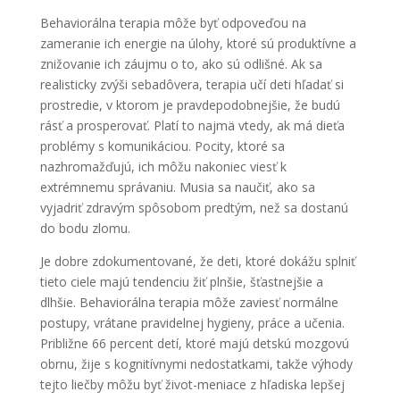
Behaviorálna terapia môže byť odpoveďou na
zameranie ich energie na úlohy, ktoré sú produktívne a
znižovanie ich záujmu o to, ako sú odlišné. Ak sa
realisticky zvýši sebadôvera, terapia učí deti hľadať si
prostredie, v ktorom je pravdepodobnejšie, že budú
rásť a prosperovať. Platí to najmä vtedy, ak má dieťa
problémy s komunikáciou. Pocity, ktoré sa
nazhromažďujú, ich môžu nakoniec viesť k
extrémnemu správaniu. Musia sa naučiť, ako sa
vyjadriť zdravým spôsobom predtým, než sa dostanú
do bodu zlomu.
Je dobre zdokumentované, že deti, ktoré dokážu splniť
tieto ciele majú tendenciu žiť plnšie, šťastnejšie a
dlhšie. Behaviorálna terapia môže zaviesť normálne
postupy, vrátane pravidelnej hygieny, práce a učenia.
Približne 66 percent detí, ktoré majú detskú mozgovú
obrnu, žije s kognitívnymi nedostatkami, takže výhody
tejto liečby môžu byť život-meniace z hľadiska lepšej