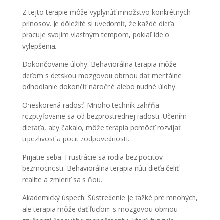
Z tejto terapie môže vyplynúť množstvo konkrétnych
prínosov. Je dôležité si uvedomiť, že každé dieťa
pracuje svojím vlastným tempom, pokiaľ ide o
vylepšenia.
Dokončovanie úlohy
: Behaviorálna terapia môže
deťom s detskou mozgovou obrnou dať mentálne
odhodlanie dokončiť náročné alebo nudné úlohy.
Oneskorená radosť
: Mnoho techník zahŕňa
rozptyľovanie sa od bezprostrednej radosti. Učením
dieťaťa, aby čakalo, môže terapia pomôcť rozvíjať
trpezlivosť a pocit zodpovednosti.
Prijatie seba
: Frustrácie sa rodia bez pocitov
bezmocnosti. Behaviorálna terapia núti dieťa čeliť
realite a zmieriť sa s ňou.
Akademický úspech
: Sústredenie je ťažké pre mnohých,
ale terapia môže dať ľuďom s mozgovou obrnou