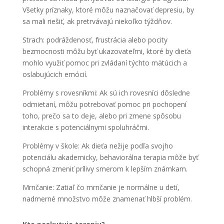
Všetky príznaky, ktoré môžu naznačovať depresiu, by
sa mali riešiť, ak pretrvávajú niekoľko týždňov.
Strach
: podráždenosť, frustrácia alebo pocity
bezmocnosti môžu byť ukazovateľmi, ktoré by dieťa
mohlo využiť pomoc pri zvládaní týchto mätúcich a
oslabujúcich emócií.
Problémy s rovesníkmi
: Ak sú ich rovesníci dôsledne
odmietaní, môžu potrebovať pomoc pri pochopení
toho, prečo sa to deje, alebo pri zmene spôsobu
interakcie s potenciálnymi spoluhráčmi.
Problémy v škole
: Ak dieťa nežije podľa svojho
potenciálu akademicky, behaviorálna terapia môže byť
schopná zmeniť prílivy smerom k lepším známkam.
Mrnčanie
: Zatiaľ čo mrnčanie je normálne u detí,
nadmerné množstvo môže znamenať hlbší problém.