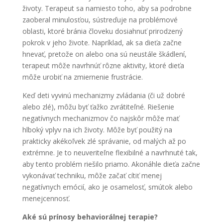
životy. Terapeut sa namiesto toho, aby sa podrobne
zaoberal minulosťou, sústreďuje na problémové
oblasti, ktoré bránia človeku dosiahnuť prirodzený
pokrok v jeho živote. Napríklad, ak sa dieťa začne
hnevať, pretože on alebo ona sú neustále škádlení,
terapeut môže navrhnúť rôzne aktivity, ktoré dieťa
môže urobiť na zmiernenie frustrácie.
Keď deti vyvinú mechanizmy zvládania (či už dobré
alebo zlé), môžu byť ťažko zvrátiteľné. Riešenie
negatívnych mechanizmov čo najskôr môže mať
hlboký vplyv na ich životy. Môže byť použitý na
prakticky akékoľvek zlé správanie, od malých až po
extrémne. Je to neuveriteľne flexibilné a navrhnuté tak,
aby tento problém riešilo priamo. Akonáhle dieťa začne
vykonávať techniku, môže začať cítiť menej
negatívnych emócií, ako je osamelosť, smútok alebo
menejcennosť.
Aké sú prínosy behaviorálnej terapie?