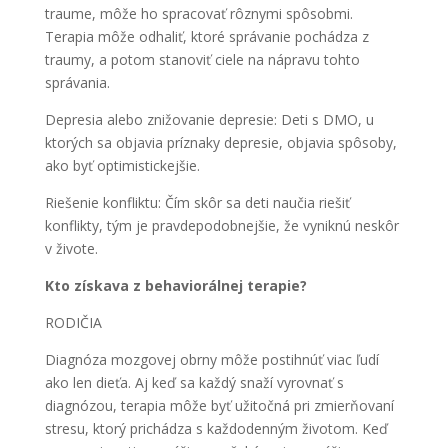
traume, môže ho spracovať rôznymi spôsobmi.
Terapia môže odhaliť, ktoré správanie pochádza z
traumy, a potom stanoviť ciele na nápravu tohto
správania.
Depresia alebo znižovanie depresie
: Deti s DMO, u
ktorých sa objavia príznaky depresie, objavia spôsoby,
ako byť optimistickejšie.
Riešenie konfliktu
: Čím skôr sa deti naučia riešiť
konflikty, tým je pravdepodobnejšie, že vyniknú neskôr
v živote.
Kto získava z behaviorálnej terapie?
RODIČIA
Diagnóza mozgovej obrny môže postihnúť viac ľudí
ako len dieťa. Aj keď sa každý snaží vyrovnať s
diagnózou, terapia môže byť užitočná pri zmierňovaní
stresu, ktorý prichádza s každodenným životom. Keď