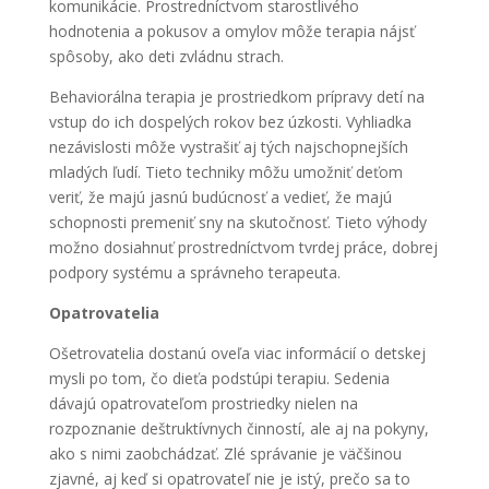
komunikácie. Prostredníctvom starostlivého
hodnotenia a pokusov a omylov môže terapia nájsť
spôsoby, ako deti zvládnu strach.
Behaviorálna terapia je prostriedkom prípravy detí na
vstup do ich dospelých rokov bez úzkosti. Vyhliadka
nezávislosti môže vystrašiť aj tých najschopnejších
mladých ľudí. Tieto techniky môžu umožniť deťom
veriť, že majú jasnú budúcnosť a vedieť, že majú
schopnosti premeniť sny na skutočnosť. Tieto výhody
možno dosiahnuť prostredníctvom tvrdej práce, dobrej
podpory systému a správneho terapeuta.
Opatrovatelia
Ošetrovatelia dostanú oveľa viac informácií o detskej
mysli po tom, čo dieťa podstúpi terapiu. Sedenia
dávajú opatrovateľom prostriedky nielen na
rozpoznanie deštruktívnych činností, ale aj na pokyny,
ako s nimi zaobchádzať. Zlé správanie je väčšinou
zjavné, aj keď si opatrovateľ nie je istý, prečo sa to