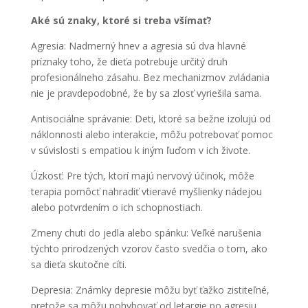
Aké sú znaky, ktoré si treba všímať?
Agresia
: Nadmerný hnev a agresia sú dva hlavné
príznaky toho, že dieťa potrebuje určitý druh
profesionálneho zásahu. Bez mechanizmov zvládania
nie je pravdepodobné, že by sa zlosť vyriešila sama.
Antisociálne správanie
: Deti, ktoré sa bežne izolujú od
náklonnosti alebo interakcie, môžu potrebovať pomoc
v súvislosti s empatiou k iným ľuďom v ich živote.
Úzkosť
: Pre tých, ktorí majú nervový účinok, môže
terapia pomôcť nahradiť vtieravé myšlienky nádejou
alebo potvrdením o ich schopnostiach.
Zmeny chuti do jedla alebo spánku
: Veľké narušenia
týchto prirodzených vzorov často svedčia o tom, ako
sa dieťa skutočne cíti.
Depresia
: Známky depresie môžu byť ťažko zistiteľné,
pretože sa môžu pohybovať od letargie po agresiu.