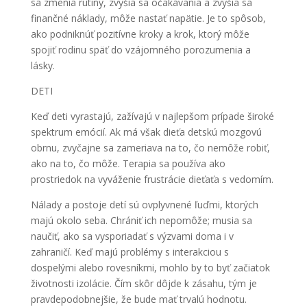
sa zmenia rutiny, zvýšia sa očakávania a zvýšia sa
finančné náklady, môže nastať napätie. Je to spôsob,
ako podniknúť pozitívne kroky a krok, ktorý môže
spojiť rodinu späť do vzájomného porozumenia a
lásky.
DETI
Keď deti vyrastajú, zažívajú v najlepšom prípade široké
spektrum emócií. Ak má však dieťa detskú mozgovú
obrnu, zvyčajne sa zameriava na to, čo nemôže robiť,
ako na to, čo môže. Terapia sa používa ako
prostriedok na vyváženie frustrácie dieťaťa s vedomím.
Nálady a postoje detí sú ovplyvnené ľuďmi, ktorých
majú okolo seba. Chrániť ich nepomôže; musia sa
naučiť, ako sa vysporiadať s výzvami doma i v
zahraničí. Keď majú problémy s interakciou s
dospelými alebo rovesníkmi, mohlo by to byť začiatok
životnosti izolácie. Čím skôr dôjde k zásahu, tým je
pravdepodobnejšie, že bude mať trvalú hodnotu.