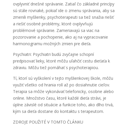
ovplyvniť dnešné správanie. Zatiaľ čo základné princípy
sú stále rovnaké, pokiaľ ide o zmenu správania, aby sa
zmenili myšlienky, psychoterapeuti sa tiež snažia riešiť
a riešiť osobné problémy, ktoré ovplyvňujú
problémové správanie. Zameriavajú sa viac na
pozorovanie a pochopenie, ako aj na vypracovanie
harmonogramu možných zmien pre dieťa.
Psychiatri: Psychiatri budú zvyčajne schopní
predpisovať lieky, ktoré môžu uľahčiť cestu dieťaťa k
zdraviu. Môžu tiež pomáhať s psychoterapiou.
Tí, ktorí sú vyškolení v tejto myšlienkovej škole, môžu
využiť všetko od hrania rolí až po dosiahnutie cieľov.
Terapia sa môže vykonávať telefonicky, osobne alebo
online. Množstvo času, ktoré každé dieťa strávi, je
úplne závislé od situácie a funkcie toho, ako dlho trvá,
kým sa dieťa dostane do kontaktu s terapeutom.
ZDROJE POUŽITÉ V TOMTO ČLÁNKU