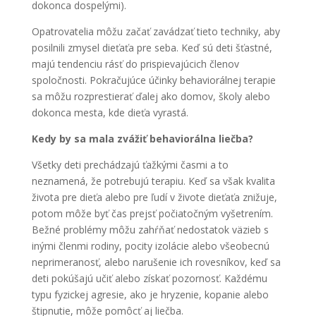
dokonca dospelými).
Opatrovatelia môžu začať zavádzať tieto techniky, aby
posilnili zmysel dieťaťa pre seba. Keď sú deti šťastné,
majú tendenciu rásť do prispievajúcich členov
spoločnosti. Pokračujúce účinky behaviorálnej terapie
sa môžu rozprestierať ďalej ako domov, školy alebo
dokonca mesta, kde dieťa vyrastá.
Kedy by sa mala zvážiť behaviorálna liečba?
Všetky deti prechádzajú ťažkými časmi a to
neznamená, že potrebujú terapiu. Keď sa však kvalita
života pre dieťa alebo pre ľudí v živote dieťaťa znižuje,
potom môže byť čas prejsť počiatočným vyšetrením.
Bežné problémy môžu zahŕňať nedostatok väzieb s
inými členmi rodiny, pocity izolácie alebo všeobecnú
neprimeranosť, alebo narušenie ich rovesníkov, keď sa
deti pokúšajú učiť alebo získať pozornosť. Každému
typu fyzickej agresie, ako je hryzenie, kopanie alebo
štipnutie, môže pomôcť aj liečba.