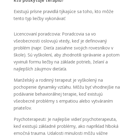
Kto poskytuje terapiu?
Existujú prísne pravidlá týkajúce sa toho, kto môže
tento typ liečby vykonávať:
Licencovaní poradcovia: Poradcovia sa vo
všeobecnosti oslovujú vtedy, keď je definovaný
problém (napr. Dieťa zasiahne svojich rovesníkov v
škole). Sú vyškolení, aby zhodnotili správanie a potom
vyvinuli formu liečby na základe potrieb, želaní a
najlepších záujmov dieťaťa.
Manželský a rodinný terapeut je vyškolený na
pochopenie dynamiky vzťahu. Môžu byť vhodnejšie na
podávanie behaviorálnej terapie, keď existujú
všeobecné problémy s empatiou alebo vytváraním
priateľov.
Psychoterapeuti: Je najlepšie vidieť psychoterapeuta,
keď existujú základné problémy, ako napríklad hlboká
emočná trauma. Udalosti minulosti môžu vážne