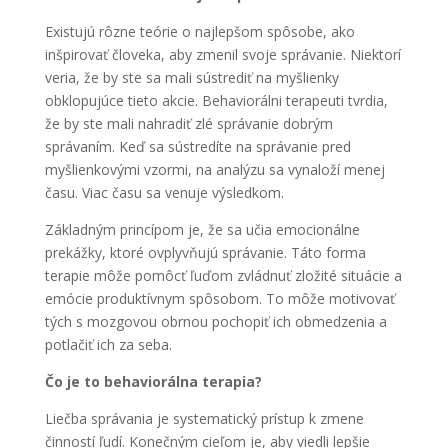
Existujú rôzne teórie o najlepšom spôsobe, ako
inšpirovať človeka, aby zmenil svoje správanie. Niektorí
veria, že by ste sa mali sústrediť na myšlienky
obklopujúce tieto akcie. Behaviorálni terapeuti tvrdia,
že by ste mali nahradiť zlé správanie dobrým
správaním. Keď sa sústredíte na správanie pred
myšlienkovými vzormi, na analýzu sa vynaloží menej
času. Viac času sa venuje výsledkom.
Základným princípom je, že sa učia emocionálne
prekážky, ktoré ovplyvňujú správanie. Táto forma
terapie môže pomôcť ľuďom zvládnuť zložité situácie a
emócie produktívnym spôsobom. To môže motivovať
tých s mozgovou obrnou pochopiť ich obmedzenia a
potlačiť ich za seba.
Čo je to behaviorálna terapia?
Liečba správania je systematický prístup k zmene
činností ľudí. Konečným cieľom je, aby viedli lepšie