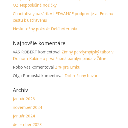
OZ Neposlušné nožičky!
Charitatívny bazárik v LEDVANCE podporuje aj Emkinu
cestu k uzdraveniu
Neskutočný pokrok: Delfínoterapia
Najnovšie komentáre
VAS ROBERT
komentoval
Zimný paralympijský tábor v
Dolnom Kubíne a prvá župná paralympiáda v Žiline
Robo Vas
komentoval
2 % pre Emku
Oľga Porubská
komentoval
Dobročinný bazár
Archív
január 2026
november 2024
január 2024
december 2023