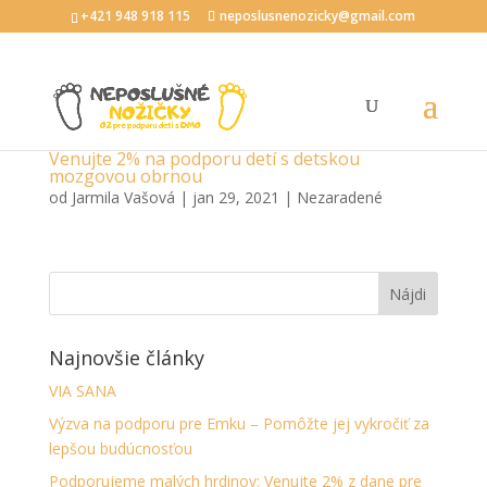
+421 948 918 115
neposlusnenozicky@gmail.com
Venujte 2% na podporu detí s detskou
mozgovou obrnou
od
Jarmila Vašová
|
jan 29, 2021
|
Nezaradené
Najnovšie články
VIA SANA
Výzva na podporu pre Emku – Pomôžte jej vykročiť za
lepšou budúcnosťou
Podporujeme malých hrdinov: Venujte 2% z dane pre